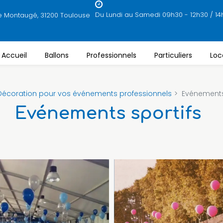
Du Lundi au Samedi 09h30 - 12h30 / 14
e Montaugé, 31200 Toulouse
Accueil
Ballons
Professionnels
Particuliers
Loc
Décoration pour vos événements professionnels
Evénements
Evénements sportifs