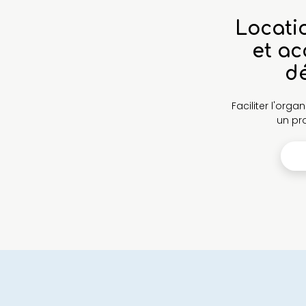
Locati
et ac
d
Faciliter l'org
un pro