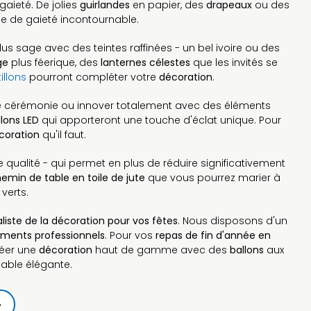
gaieté. De jolies
guirlandes
en papier, des
drapeaux
ou des
he de gaieté incontournable.
plus sage avec des teintes raffinées - un bel ivoire ou des
ge
plus féerique, des
lanternes célestes
que les invités se
illons
pourront compléter votre
décoration
.
re cérémonie ou innover totalement avec des éléments
llons LED
qui apporteront une touche d'éclat unique. Pour
coration
qu'il faut.
e qualité - qui permet en plus de réduire significativement
emin de table en toile de jute
que vous pourrez marier à
verts.
liste de la décoration pour vos fêtes
. Nous disposons d'un
ments professionnels
. Pour vos
repas de fin d'année en
réer une
décoration
haut de gamme avec des
ballons
aux
table élégante.