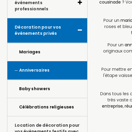
cousinade
? Vou
événements
professionnels
Pour un
mari
roses et bleu
Décoration pour vos
événements privés
Pour un
ann
originaux c
Mariages
Pour mettre en
Anniversaires
l'étape vaiss
Baby showers
Dans tous les 
très vaste 
entreprise
,
réu
Célébrations religieuses
Location de décoration pour
vos événements festifs avec