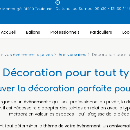
Du Lundi au Samedi 09h30 - 12h30 / 14
e Montaugé, 31200 Toulouse
Accueil
Ballons
Professionnels
Particuliers
Loc
ur vos événements privés
Anniversaires
Décoration pour 
Décoration pour tout t
uver la décoration parfaite pou
organise un
événement
- qu'il soit professionnel ou privé -, la
d
. Il est nécessaire d'adopter des teintes en relation avec le typ
mettront en valeur les espaces - qu'il s'agisse de la pièce
ant tout déterminer le
thème de votre événement
. Un
anniversai