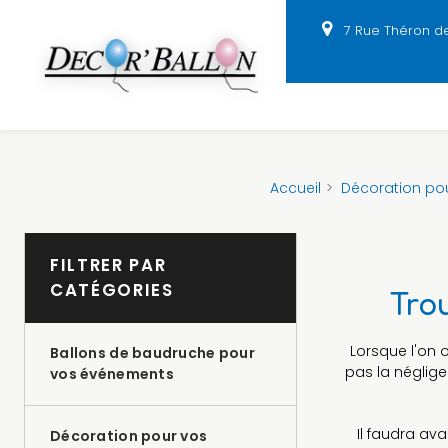
Panneau de gestion des cookies
7 Rue Théron d
Accueil
Décoration po
FILTRER PAR
CATÉGORIES
Tro
Lorsque l'on 
Ballons de baudruche pour
pas la négliger
vos événements
Il faudra av
Décoration pour vos