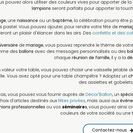
s pouvez alors utiliser des couleurs vives pour apporter de la 
lampions
seront parfaits pour apporter la touc
age
, une
naissance
ou un
baptême
, la célébration pourra être 
s pastel. Vous pouvez ajouter, pour rendre votre fête de
maria
feront un plaisir d'élancer dans les airs. Des
confettis et des cot
iversaire
de
mariage
, vous pouvez reprendre le thème de vot
omme des
ballons
avec des messages personnalisés ou des
ba
chaque
réunion de famille
, il y a la
dé
 valeur votre table, vous pouvez choisir une vaisselle jetable d
elle. Vous avez opté pour une table champêtre ? Adoptez un
ch
des assiettes et gobelets 
cas, vous pouvez vous fournir auprès de
Décor'Ballon
, un
spécia
choix d'articles destinés aux
fêtes privées
, mais aussi aux
événe
nions professionnelles
ou vos
séminaire
s
, vous pouvez ainsi c
couleurs de votre société ou une 
Contactez-nous