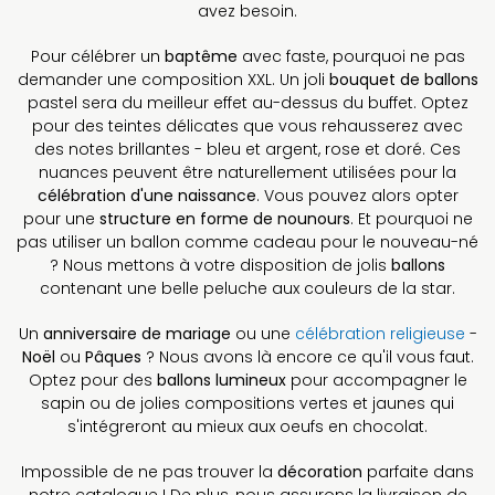
avez besoin.
Pour célébrer un
baptême
avec faste, pourquoi ne pas
demander une composition XXL. Un joli
bouquet de ballons
pastel sera du meilleur effet au-dessus du buffet. Optez
pour des teintes délicates que vous rehausserez avec
des notes brillantes - bleu et argent, rose et doré. Ces
nuances peuvent être naturellement utilisées pour la
célébration d'une naissance
. Vous pouvez alors opter
pour une
structure en forme de nounours
. Et pourquoi ne
pas utiliser un ballon comme cadeau pour le nouveau-né
? Nous mettons à votre disposition de jolis
ballons
contenant une belle peluche aux couleurs de la star.
Un
anniversaire de mariage
ou une
célébration religieuse
-
Noël
ou
Pâques
? Nous avons là encore ce qu'il vous faut.
Optez pour des
ballons lumineux
pour accompagner le
sapin ou de jolies compositions vertes et jaunes qui
s'intégreront au mieux aux oeufs en chocolat.
Impossible de ne pas trouver la
décoration
parfaite dans
notre catalogue ! De plus, nous assurons la livraison de