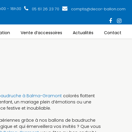
h00 - 18h30
05 61 26 23 70
compta@decor-ballon.com
ation
Vente d’accessoires
Actualités
Contact
i
 baudruche à Balma-Gramont
colorés flottent
enfant, un mariage plein d’émotions ou une
e festive et inoubliable.
 aériennes grâce à nos ballons de baudruche
gique et qui émerveillera vos invités ? Que vous