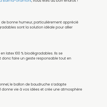
s à Balma-Gramont
, vous êtes au bon endroit !
 et de bonne humeur, particulièrement apprécié
radables sont la solution idéale pour allier
n latex 100 % biodégradables. Ils se
st donc faire un geste responsable tout en
onnel, le ballon de baudruche s’adapte
 il donne vie à vos idées et crée une atmosphère