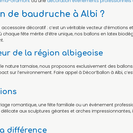
Balma-Gramont
ou une
décoration événements professionnel
on de baudruche à Albi ?
 accessoire décoratif : c’est un véritable vecteur d’émotions
ù chaque fête mérite d’être unique, nos ballons en latex biodég
t.
r de la région albigeoise
le nature tarnaise, nous proposons exclusivement des ballons e
act sur l’environnement. Faire appel à Décor’Ballon à Albi, c’e
sions
riage romantique, une fête familiale ou un événement professi
n délicate aux sculptures géantes et arches impressionnantes,
la différence