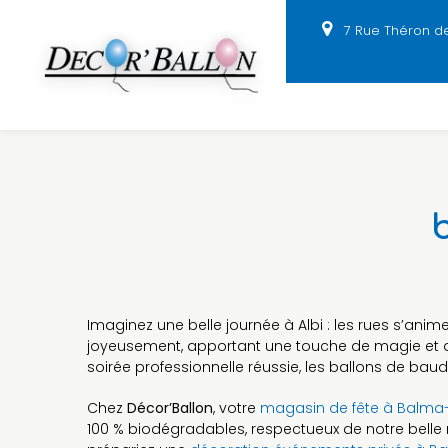
Panneau de gestion des cookies
7 Rue Théron d
Imaginez une belle journée à Albi : les rues s’anime
joyeusement, apportant une touche de magie et d
soirée professionnelle réussie, les ballons de bau
Chez
Décor’Ballon
, votre
magasin de fête à Balm
100 % biodégradables, respectueux de notre belle r