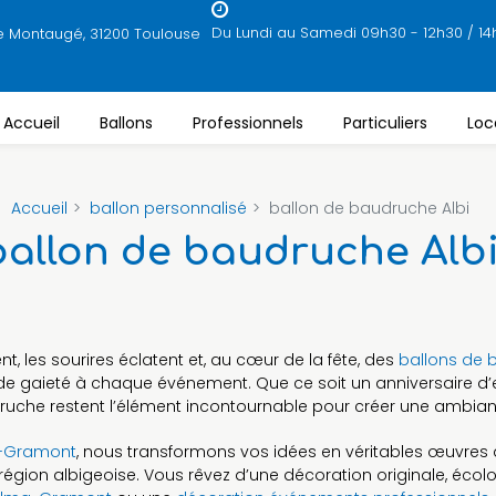
Du Lundi au Samedi 09h30 - 12h30 / 14
e Montaugé, 31200 Toulouse
Accueil
Ballons
Professionnels
Particuliers
Loc
Accueil
ballon personnalisé
ballon de baudruche Albi
ballon de baudruche Alb
nt, les sourires éclatent et, au cœur de la fête, des
ballons de
e gaieté à chaque événement. Que ce soit un anniversaire d’
druche restent l’élément incontournable pour créer une ambianc
a-Gramont
, nous transformons vos idées en véritables œuvres
égion albigeoise. Vous rêvez d’une décoration originale, écolo