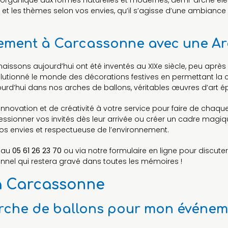
he organique aux formes naturelles et modernes, demi-arche él
s et les thèmes selon vos envies, qu’il s’agisse d’une ambiance 
nement à Carcassonne avec une Ar
naissons aujourd’hui ont été inventés au XIXe siècle, peu apr
utionné le monde des décorations festives en permettant la c
urd’hui dans nos arches de ballons, véritables œuvres d’art 
’innovation et de créativité à votre service pour faire de ch
essionner vos invités dès leur arrivée ou créer un cadre magiqu
vos envies et respectueuse de l’environnement.
t au
05 61 26 23 70
ou via notre formulaire en ligne pour discute
nnel qui restera gravé dans toutes les mémoires !
 à Carcassonne
 arche de ballons pour mon événe