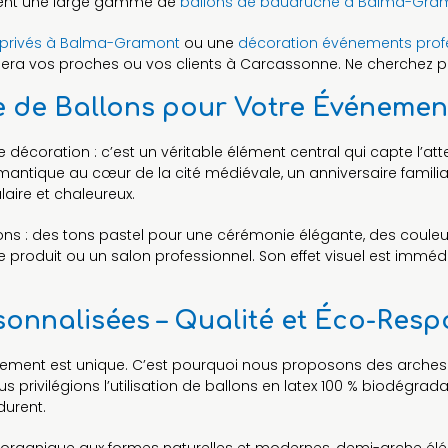
ment une large gamme de
ballons de baudruche à Balma-Gra
 privés à Balma-Gramont
ou une
décoration événements pro
era vos proches ou vos clients à Carcassonne. Ne cherchez plu
e de Ballons pour Votre Événemen
e décoration : c’est un véritable élément central qui capte l’at
ntique au cœur de la cité médiévale, un anniversaire familia
laire et chaleureux.
sions : des tons pastel pour une cérémonie élégante, des coule
produit ou un salon professionnel. Son effet visuel est immédiat
onnalisées – Qualité et Éco-Resp
ment est unique. C’est pourquoi nous proposons des arches 
s privilégions l’utilisation de ballons en latex 100 % biodégrad
durent.