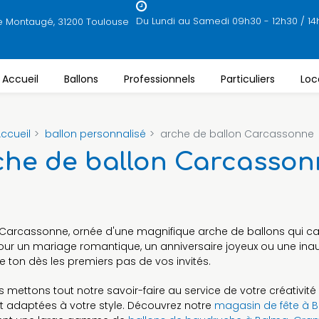
Du Lundi au Samedi 09h30 - 12h30 / 14
e Montaugé, 31200 Toulouse
Accueil
Ballons
Professionnels
Particuliers
Loc
ccueil
ballon personnalisé
arche de ballon Carcassonne
che de ballon Carcasson
 Carcassonne, ornée d'une magnifique arche de ballons qui c
our un mariage romantique, un anniversaire joyeux ou une inau
 ton dès les premiers pas de vos invités.
us mettons tout notre savoir-faire au service de votre créativi
t adaptées à votre style. Découvrez notre
magasin de fête à