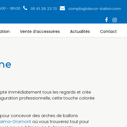
h00 - 18h30
05 61 26 23 70
compta@decor-ballon.com
ation
Vente d’accessoires
Actualités
Contact
ne
apte immédiatement tous les regards et crée
guration professionnelle, cette touche colorée
té pour concevoir des arches de ballons
 Balma-Gramont
où vous trouverez tout pour