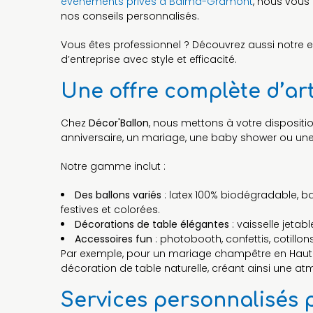
événements privés à Balma-Gramont
, nous vous
nos conseils personnalisés.
Vous êtes professionnel ? Découvrez aussi notre e
d’entreprise avec style et efficacité.
Une offre complète d’ar
Chez
Décor'Ballon
, nous mettons à votre dispositi
anniversaire, un mariage, une baby shower ou une 
Notre gamme inclut :
Des ballons variés
: latex 100% biodégradable, b
festives et colorées.
Décorations de table élégantes
: vaisselle jetab
Accessoires fun
: photobooth, confettis, cotillo
Par exemple, pour un mariage champêtre en Haute
décoration de table naturelle, créant ainsi une 
Services personnalisés 