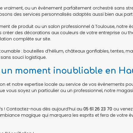
e vraiment, ou un événement parfaitement orchestré sans str
sons des services personnalisés adaptés aussi bien aux partic
ncement de produit ou un salon professionnel à Toulouse, not
 créer des décorations aux couleurs de votre entreprise ou th
lation complète sur site.
ntournable : bouteilles d’hélium, châteaux gonflables, tentes,
ans souci logistique.
ête un moment inoubliable en H
on et notre expertise locale au service de vos événements pou
e vous soyez un particulier ou un professionnel, notre magasin 
ifs ! Contactez-nous dès aujourd’hui au
05 61 26 23 70
ou venez 
ambiance magique qui marquera les esprits et fera de votre 