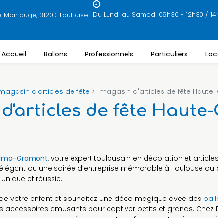
Du Lundi au Samedi 09h30 - 12h30 / 14
e Montaugé, 31200 Toulouse
Accueil
Ballons
Professionnels
Particuliers
Loc
magasin d'articles de fête
magasin d'articles de fête Haute
d'articles de fête Haute
Balma-Gramont
, votre expert toulousain en décoration et articl
e élégant ou une soirée d’entreprise mémorable à Toulouse ou
 unique et réussie.
e de votre enfant et souhaitez une déco magique avec des
bal
s accessoires amusants pour captiver petits et grands. Chez D