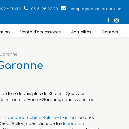
h00 - 18h30
05 61 26 23 70
compta@decor-ballon.com
ation
Vente d’accessoires
Actualités
Contact
-Garonne
-Garonne
es de fête depuis plus de 30 ans ! Que vous
 dans toute la Haute-Garonne, nous avons tout
lons de baudruche à Balma-Gramont
colorés
écor'Ballon, spécialiste de la
décoration