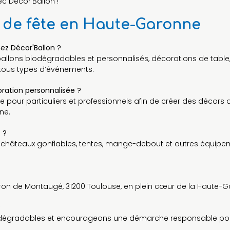
c Décor'Ballon !
s de fête en Haute-Garonne
hez Décor'Ballon ?
lons biodégradables et personnalisés, décorations de table, 
 tous types d’événements.
ration personnalisée ?
our particuliers et professionnels afin de créer des décors 
ne.
 ?
, châteaux gonflables, tentes, mange-debout et autres équipem
éron de Montaugé, 31200 Toulouse, en plein cœur de la Haute-
?
 biodégradables et encourageons une démarche responsable po