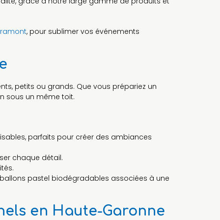
lité, grâce à notre large gamme de produits et
Gramont
, pour sublimer vos événements
e
ents, petits ou grands. Que vous prépariez un
in sous un même toit.
lisables, parfaits pour créer des ambiances
iser chaque détail.
tés.
 ballons pastel biodégradables associées à une
onnels en Haute-Garonne