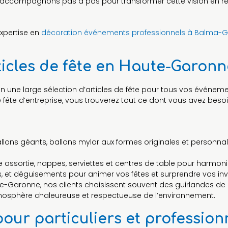
 accompagnons pas à pas pour transformer cette vision en réa
xpertise en
décoration événements professionnels à Balma-
ticles de fête en Haute-Garonn
on une large sélection d’articles de fête pour tous vos événem
fête d’entreprise, vous trouverez tout ce dont vous avez beso
allons géants, ballons mylar aux formes originales et personna
le assortie, nappes, serviettes et centres de table pour harmon
ns, et déguisements pour animer vos fêtes et surprendre vos invi
-Garonne, nos clients choisissent souvent des guirlandes de
atmosphère chaleureuse et respectueuse de l’environnement.
pour particuliers et professi