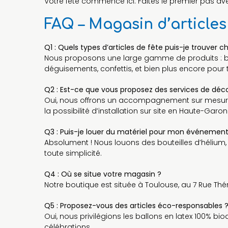
Votre fête commence ici. Faites le premier pas ave
FAQ – Magasin d’article
Q1 : Quels types d’articles de fête puis-je trouver c
Nous proposons une large gamme de produits : bal
déguisements, confettis, et bien plus encore pour
Q2 : Est-ce que vous proposez des services de déco
Oui, nous offrons un accompagnement sur mesure p
la possibilité d’installation sur site en Haute-Garon
Q3 : Puis-je louer du matériel pour mon événement
Absolument ! Nous louons des bouteilles d’hélium
toute simplicité.
Q4 : Où se situe votre magasin ?
Notre boutique est située à Toulouse, au 7 Rue Th
Q5 : Proposez-vous des articles éco-responsables 
Oui, nous privilégions les ballons en latex 100%
célébrations.