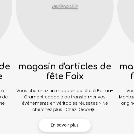
 de
magasin d'articles de
mag
e
fête Foix
 à
Vous cherchez un magasin de fête à Balma-
Vou
s de
Gramont capable de transformer vos
Montau
 Ne
événements en véritables réussites ? Ne
origin
cherchez plus ! Chez Décor�...
En savoir plus