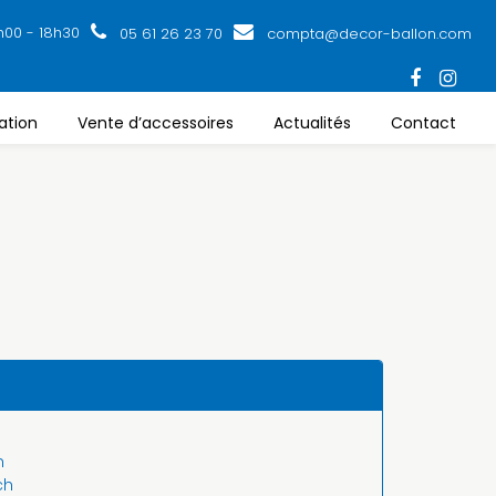
h00 - 18h30
05 61 26 23 70
compta@decor-ballon.com
ation
Vente d’accessoires
Actualités
Contact
h
ch