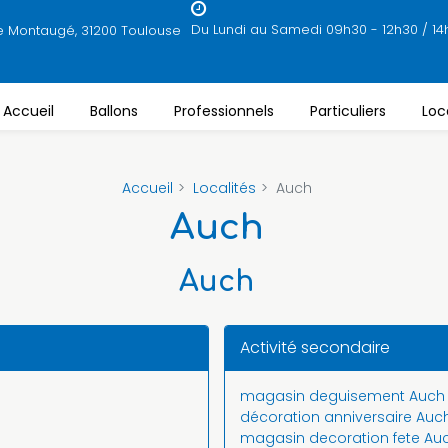
Du Lundi au Samedi 09h30 - 12h30 / 14
e Montaugé, 31200 Toulouse
Accueil
Ballons
Professionnels
Particuliers
Loc
Accueil
Localités
Auch
Auch
Auch
Activité secondaire
magasin deguisement Auch
décoration anniversaire Auc
magasin decoration fete Au